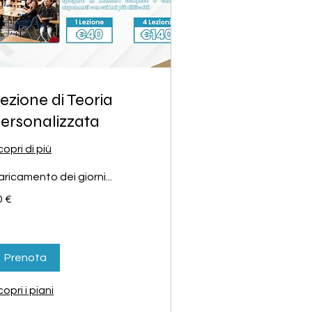
ezione di Teoria
ersonalizzata
opri di più
ricamento dei giorni...
0 €
ro
Prenota
opri i piani