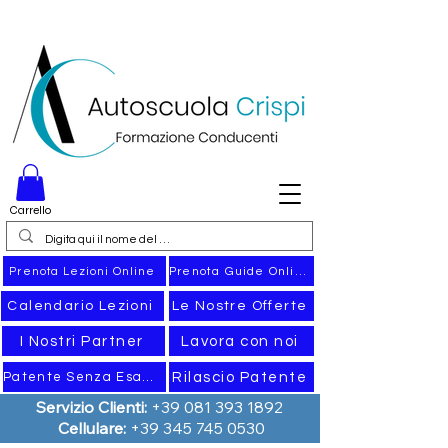
Carrello
Prenota Guide Online
Prenota Lezioni Online
Calendario Lezioni
Le Nostre Offerte
I Nostri Partner
Lavora con noi
Rilascio Patente
Patente Senza Esame
Servizio Clienti:
+39 081 393 1892
Cellulare:
+39 345 745 0530