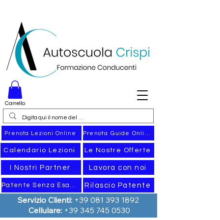
Carrello
Prenota Guide Online
Prenota Lezioni Online
Calendario Lezioni
Le Nostre Offerte
I Nostri Partner
Lavora con noi
Rilascio Patente
Patente Senza Esame
Servizio Clienti:
+39 081 393 1892
Cellulare:
+39 345 745 0530