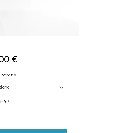
Prezzo
00 €
l servizio
*
ziona
ità
*