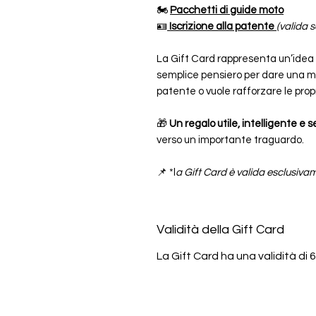
🏍️
Pacchetti di guide moto
🪪
Iscrizione alla patente
(valida s
La Gift Card rappresenta un’idea 
semplice pensiero per dare una man
patente o vuole rafforzare le prop
🎁
Un regalo utile, intelligente e 
verso un importante traguardo.
📌 *l
a Gift Card è valida esclusivame
Validità della Gift Card
La Gift Card ha una validità di