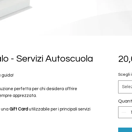
o - Servizi Autoscuola
20,
Scegli i
a guida!
Sele
luzione perfetta per chi desidera offrire
 sempre apprezzata.
Quant
a una
Gift Card
utilizzabile per i principali servizi