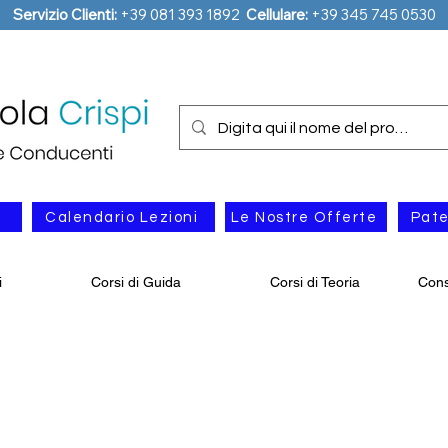
Servizio Clienti:
+39 081 393 1892
Cellulare:
+39 345 745 0530
Calendario Lezioni
Le Nostre Offerte
Pat
i
Corsi di Guida
Corsi di Teoria
Cons