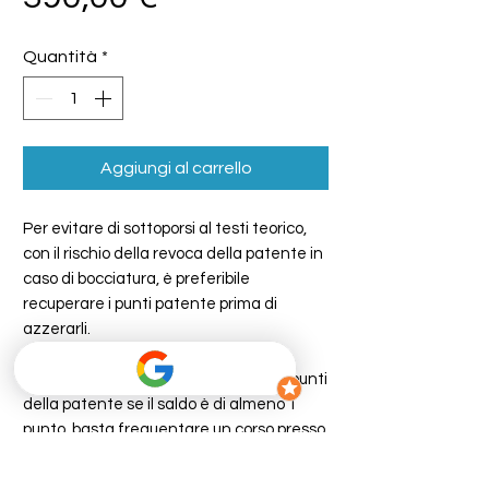
Quantità
*
Aggiungi al carrello
Per evitare di sottoporsi al testi teorico,
con il rischio della revoca della patente in
caso di bocciatura, è preferibile
recuperare i punti patente prima di
azzerarli.
In particolare, si possono riprendere i punti
della patente se il saldo è di almeno 1
punto, basta frequentare un corso presso
la nostra autoscuola e aumentare il
punteggio complessivo dell’abilitazione di