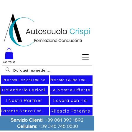
Carrello
Prenota Guide Online
Prenota Lezioni Online
Calendario Lezioni
Le Nostre Offerte
I Nostri Partner
Lavora con noi
Rilascio Patente
Patente Senza Esame
Servizio Clienti:
+39 081 393 1892
Cellulare:
+39 345 745 0530