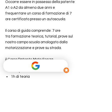
Occorre essere in possesso della patente
A1 o A2 da almeno due anni e
frequentare un corso di formazione di 7
ore certificato presso un autoscuola.
Il corso di guida comprende: 7 ore
tra formazione teorica, tutorial, prove sul
nostro campo scuola omologato dalla
motorizzazione e prove su strada.
il Corso Patente Moto Senza
Esame prevede:
6h di pratica
1h di teoria
I documenti necessari per l'iscrizione:
2 Foto (formato tessera)
Carta d’identità
Tessera Sanitaria
Patente (se già in possesso di una