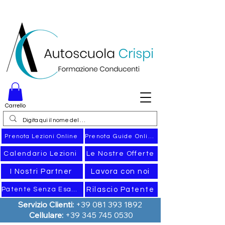
Carrello
Prenota Guide Online
Prenota Lezioni Online
Calendario Lezioni
Le Nostre Offerte
I Nostri Partner
Lavora con noi
Rilascio Patente
Patente Senza Esame
Servizio Clienti:
+39 081 393 1892
Cellulare:
+39 345 745 0530