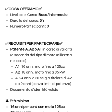
✅COSA OFFRIAMO✅
Livello del Corso:
Base/Intermedio
Durata del corso:
5h
Numero Partecipanti:
3
✅
REQUISITI PER PARTECIPARE✅
Patente A, A2 o A1
in corso di validità
(a seconda del tipo di moto utilizzata
nel corso).
A1: 16 anni, moto fino a 125cc
A2: 18 anni, moto fino a 35 kW
A: 24 anni o 20 se già titolare di A2
da 2 anni (senza limiti di potenza)
Documento d’identità valido
👤
Età minima
16 anni per corsi con moto 125cc