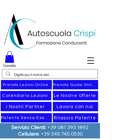
Carrello
Prenota Guide Online
Prenota Lezioni Online
Calendario Lezioni
Le Nostre Offerte
I Nostri Partner
Lavora con noi
Rilascio Patente
Patente Senza Esame
Servizio Clienti:
+39 081 393 1892
Cellulare:
+39 345 745 0530