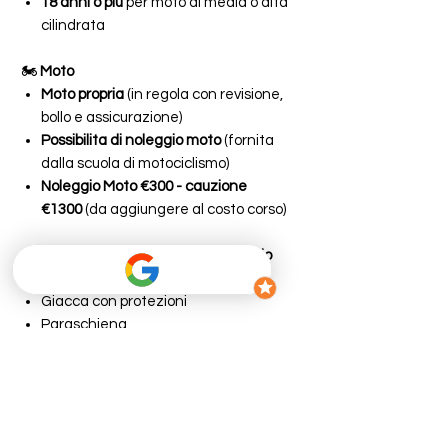
18 anni o più
per moto di media o alta
cilindrata
🏍️
Moto
Moto propria
(in regola con revisione,
bollo e assicurazione)
Possibilita di noleggio moto
(fornita
dalla scuola di motociclismo)
Noleggio Moto €300 - cauzione
€1300
(da aggiungere al costo corso)
👕
Abbigliamento tecnico obbligatorio
Casco omologato con interfono
Giacca con protezioni
Paraschiena
Guanti
Pantaloni lunghi tecnici o jeans
rinforzati
Stivali o scarpe da moto
Zaino spalla (non classico) omologato