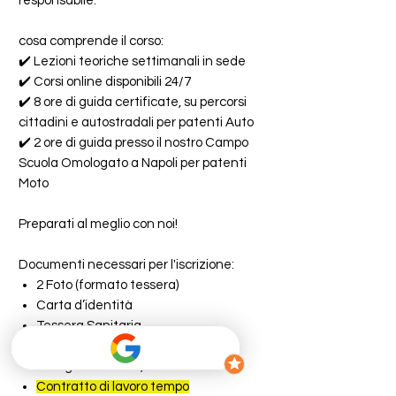
responsabile.
cosa comprende il corso:
✔️ Lezioni teoriche settimanali in sede
✔️ Corsi online disponibili 24/7
✔️ 8 ore di guida certificate, su percorsi
cittadini e autostradali per patenti Auto
✔️ 2 ore di guida presso il nostro Campo
Scuola Omologato a Napoli per patenti
Moto
Preparati al meglio con noi!
Documenti necessari per l'iscrizione:
2 Foto (formato tessera)
Carta d’identità
Tessera Sanitaria
Patente (se già in possesso di una
categoria diversa)
Contratto di lavoro tempo