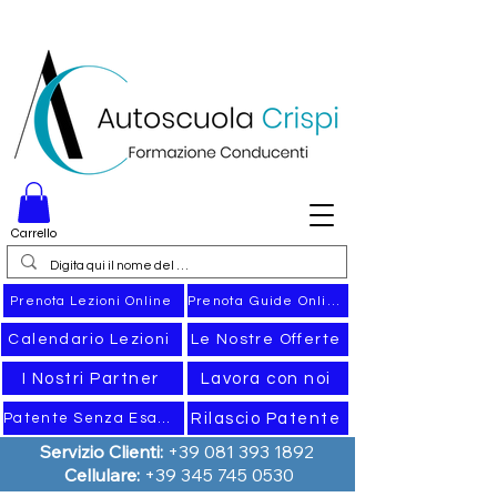
Carrello
Prenota Guide Online
Prenota Lezioni Online
Calendario Lezioni
Le Nostre Offerte
I Nostri Partner
Lavora con noi
Rilascio Patente
Patente Senza Esame
Servizio Clienti:
+39 081 393 1892
Cellulare:
+39 345 745 0530