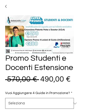
Promo Studenti e
Docenti Estensione
Prezzo
Prezzo
 570,00 € 
490,00 €
regolare
scontato
Vuoi Aggiungere 4 Guide in Promozione?
*