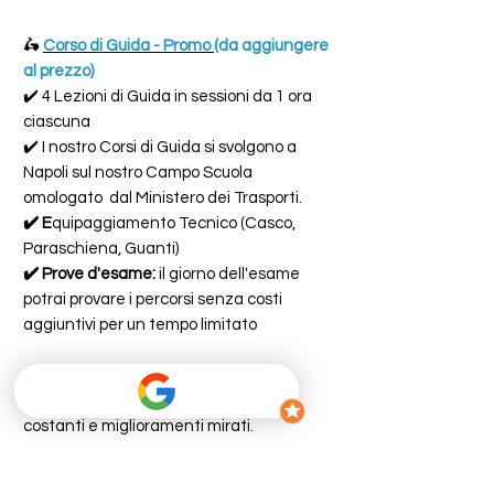
🛵
Corso di Guida - Promo (
da aggiungere
al prezzo)
✔️ 4 Lezioni di Guida in sessioni da 1 ora
ciascuna
✔️ I nostro Corsi di Guida si svolgono a
Napoli sul nostro Campo Scuola
omologato dal Ministero dei Trasporti.
✔️ E
quipaggiamento Tecnico (Casco,
Paraschiena, Guanti)
✔️ Prove d'esame:
il giorno dell'esame
potrai provare i percorsi senza costi
aggiuntivi per un tempo limitato
🚦
Assistenza continua
da parte di
istruttori qualificati, con feedback
costanti e miglioramenti mirati.
Preparati al meglio con noi!