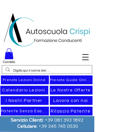
Carrello
Prenota Guide Online
Prenota Lezioni Online
Calendario Lezioni
Le Nostre Offerte
I Nostri Partner
Lavora con noi
Rilascio Patente
Patente Senza Esame
Servizio Clienti:
+39 081 393 1892
Cellulare:
+39 345 745 0530