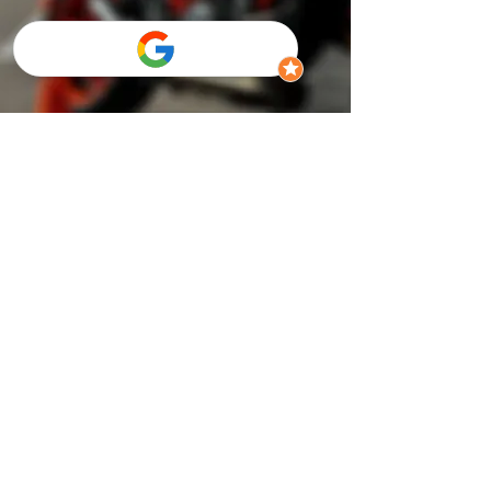
Autoscuola Crispi | Via Crispi,
54 - 80121
Napoli
T: +39 081 393 1892 M: +39 345 745 0530
www.autoscuolacrispi.it
-
info@autoscuolacrispi.it