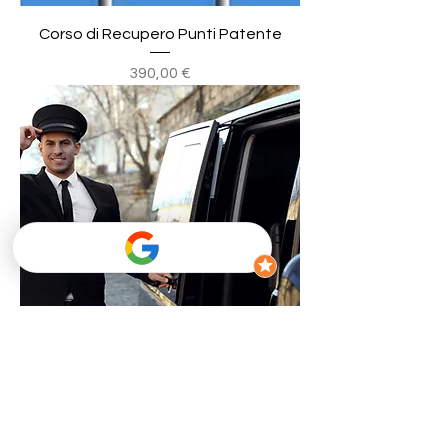
Corso di Recupero Punti Patente
Prezzo
390,00 €
Certificazioni Professionali KA KB CQC
Prezzo
800,00 €