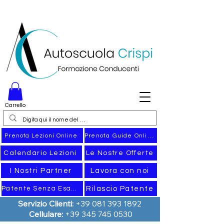
Carrello
Prenota Guide Online
Prenota Lezioni Online
Calendario Lezioni
Le Nostre Offerte
I Nostri Partner
Lavora con noi
Rilascio Patente
Patente Senza Esame
Servizio Clienti:
+39 081 393 1892
Cellulare:
+39 345 745 0530